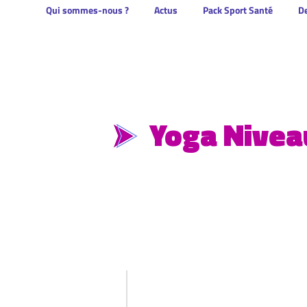
Qui sommes-nous ?
Actus
Pack Sport Santé
De
Yoga Nivea
La formation Yoga Niveau 2 va permettr
compétences acquises dans le Yoga Niv
évolutives, l'intégration de nouveaux 