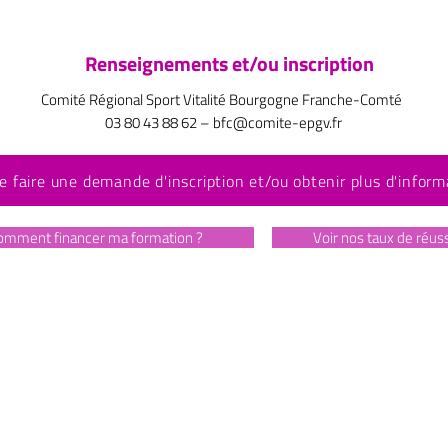
Renseignements et/ou inscription
Comité Régional Sport Vitalité Bourgogne Franche-Comté
03 80 43 88 62 –
bfc@comite-epgv.fr
e faire une demande d'inscription et/ou obtenir plus d'inform
omment financer ma formation ?
Voir nos taux de réus