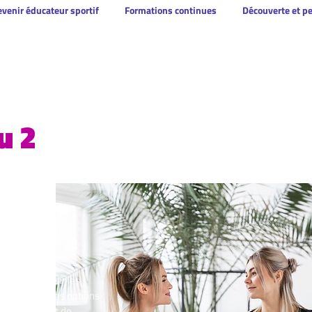
venir éducateur sportif
Formations continues
Découverte et p
u 2
e d'approfondir les
eau 1 avec des options
mouvements et de