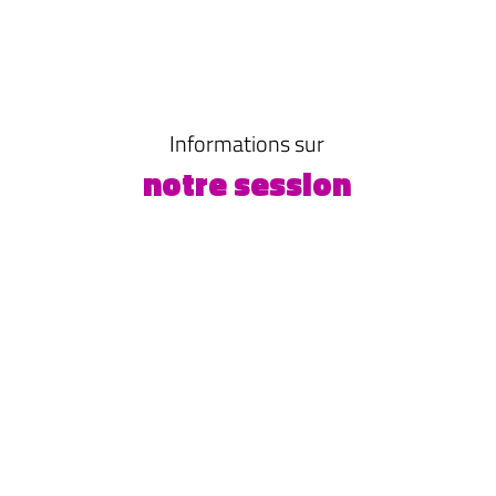
Informations sur
notre session
LIEU
FRAIS DE FORMATION
Frais pédagogiques
1120 euros
à définir
Frais d'inscription : 30€
Frais annexes (transport,