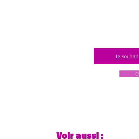
Je souhait
C
Voir aussi :