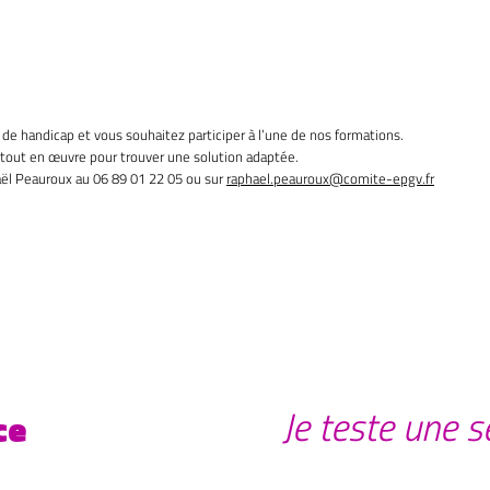
hébergement, restauration) : A la
charge du stagiaire ou employeur.
de handicap et vous souhaitez participer à l’une de nos formations.
 tout en œuvre pour trouver une solution adaptée.
aël Peauroux au 06 89 01 22 05 ou sur
raphael.peauroux@comite-epgv.fr
Je teste une s
ce