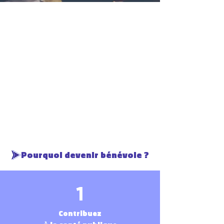
Les comités départementaux mettent un point
d'honneur à s'adapter aux disponibilités
de leurs
bénévoles. Cette flexibilité constitue l'une des
valeurs fondamentales de l'EPGV, mettant ainsi en
lumière son engagement envers l'inclusion et le
bien-être de la communauté.
Que ce soit pour des
missions ponctuelles (ex :
organisation d'un
événement) ou continues,
nous vous
accueillerons avec plaisir.
Pourquoi devenir bénévole ?
1
Contribuez