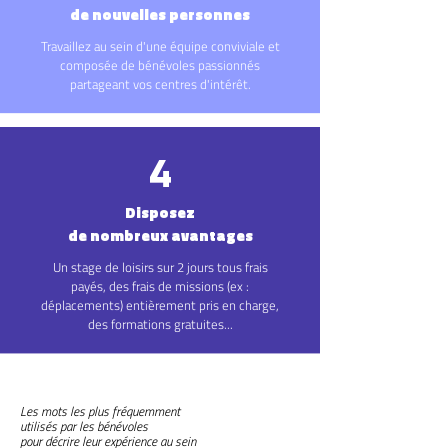
de nouvelles personnes
Travaillez au sein d'une équipe conviviale et
composée de bénévoles passionnés
partageant vos centres d'intérêt.
4
Disposez
de nombreux avantages
Un stage de loisirs sur 2 jours tous frais
payés, des frais de missions (ex :
déplacements) entièrement pris en charge,
des formations gratuites...
Les mots les plus fréquemment
utilisés par les bénévoles
pour décrire leur expérience au sein