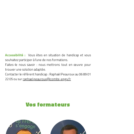
À définir selon la date de
programmation.
Nombre de places :
15 stagiaires
Accessibilité :
Vous êtes en situation de handicap et vous
souhaitez participer à l’une de nos formations.
Faites-le nous savoir : nous mettrons tout en œuvre pour
trouver une solution adaptée.
Contacter le référent handicap : Raphaël Peauroux au
06 89 01
22 05
ou sur
raphael.peauroux@comite-epgv.fr
Vos formateurs