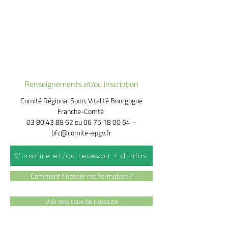
Renseignements et/ou inscription
Comité Régional Sport Vitalité Bourgogne
Franche-Comté
03 80 43 88 62
ou
06 75 18 00 64
–
bfc@comite-epgv.fr
S'inscrire et/ou recevoir + d'infos
Comment financer ma formation ?
Voir nos taux de réussite