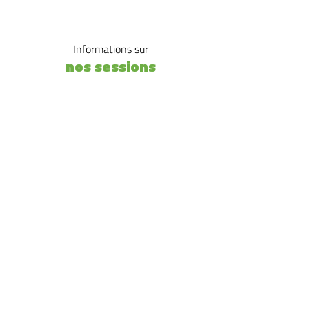
Informations sur
nos sessions
DATES
Pour cette formation contactez nous
:
bfc@comite-epgv.fr
LIEU
​À définir