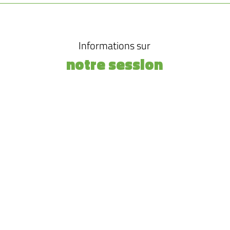
Informations sur
notre session
LIEU
FRAIS DE FORMATION
Frais pédagogiques : 280€
À définir
(voir les options de financement
Frais annexes (transport,
hébergement, restauration) : sel
barême AFDAS