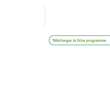
Cette formation est à l'attention des
souhaitant enrichir ses séances d'an
Vitalité en extérieur ou salle à parti
PUMP.
Télécharger la fiche programme