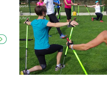
 animateur sportif
imations Sport
r de l'activité BUNGY