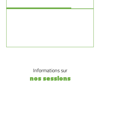
Informations sur
nos sessions
DATES
Pour cette formation, rapprochez-
vous de votre comité