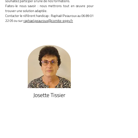
souhaitez participer à l’une de nos formations.
Faites-le nous savoir : nous mettrons tout en œuvre pour
trouver une solution adaptée.
Contacter le référent handicap : Raphaël Peauroux au
06 89 01
22 05
ou sur
raphael.peauroux@comite-epgv.fr
Josette Tissier