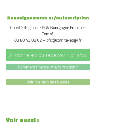
Renseignements et/ou inscription
Comité Régional EPGV Bourgogne Franche-
Comté
03 80 43 88 62
–
bfc@comite-epgv.fr
S'inscrire et/ou recevoir + d'infos
Comment financer ma formation ?
Voir nos taux de réussite
Voir aussi :