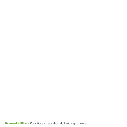
Fra
is pédagogiques animateurs :
560 euros
Frais annexes (transport,
hébergement, restauration) : À la
charge du stagiaire ou employeur.
DATE LIMITE
D'INSCRIPTION
À définir
Nombre de places :
15 stagiaires
Accessibilité :
Vous êtes en situation de handicap et vous