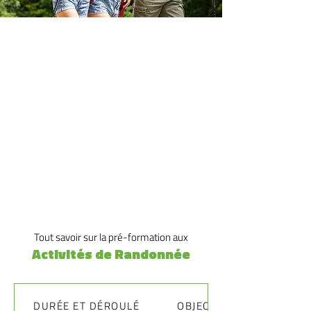
Cette trilogie de modules autour des activités de
randonnée vous apportera les bases pour organiser
vos sorties personnelles ou pour devenir un
encadrant assistant performant. Avec les
compétences acquises, vous pourrez envisager de
suivre des formations certifiantes permettant la
préparation de vos propres circuits et
l’encadrement de groupes de randonnée en toute
sécurité. Un vrai plus pour les licenciés de votre
club EPGV.
Tout savoir sur la pré-formation aux
Activités de Randonnée
DURÉE ET DÉROULÉ
OBJECTIFS