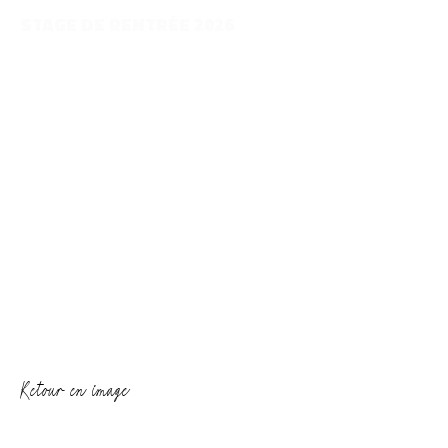
STAGE DE RENTRÉE 2026
Les 19 et 20 septembre
La rencontre traditionnelle à Bellecin (39) pour
relancer sa saison, faire le plein d’énergie, partager
des idées et passer un moment convivial entre
animateurs et dirigeants.
Inscription uniquement
LICENCIÉS, ANIMATEURS et DIRIGEANTS
Retour en image