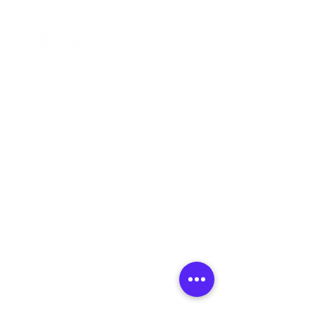
Contact
Comité Régional Sport Vitalité
de Bourgogne-Franche-Comté
14 Rue Pierre de Coubertin
Bâtiment H
21000 Dijon
03 80 43 88 62
ou
06 75 18 00 64
bfc@comite-epgv.fr
communication-bfc@comite-epgv.fr
Ouvert du lundi au vendredi :
9h -
17h
Suivez-nous !