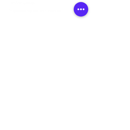
Certificat Qualiopi
Programme régional des formations
Conditions générales de vente
Règlement intérieur