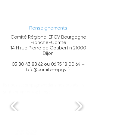
Renseignements
Comité Régional EPGV Bourgogne
Franche-Comté
14 H rue Pierre de Coubertin 21000
Dijon
03 80 43 88 62
ou
06 75 18 00 64
–
bfc@comite-epgv.fr
Ils nous accompagnent dans nos projets, ils
soutiennent nos actions :