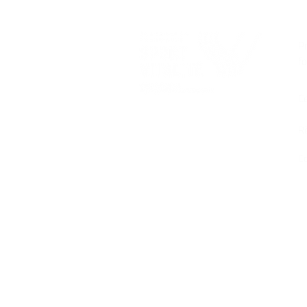
D
P
f
Ce
R
Co