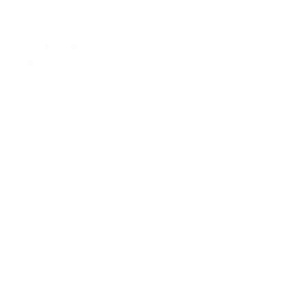
ocuments
Suivez-nous !
C
rogramme régional des
ormations
1
2
rtificat Qualiopi
èglement intérieur
0
nditions générales de vente
O