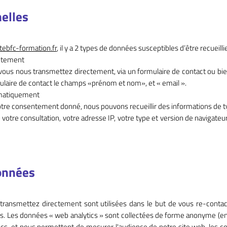
elles
ebfc-formation.fr
, il y a 2 types de données susceptibles d’être recueillie
ctement
ous nous transmettez directement, via un formulaire de contact ou bien
mulaire de contact le champs «prénom et nom», et « email ».
omatiquement
 votre consentement donné, nous pouvons recueillir des informations de ty
 votre consultation, votre adresse IP, votre type et version de navigateur.
données
ransmettez directement sont utilisées dans le but de vous re-contact
. Les données « web analytics » sont collectées de forme anonyme (en
s, et nous permettent de mesurer l'audience de notre site web, les con